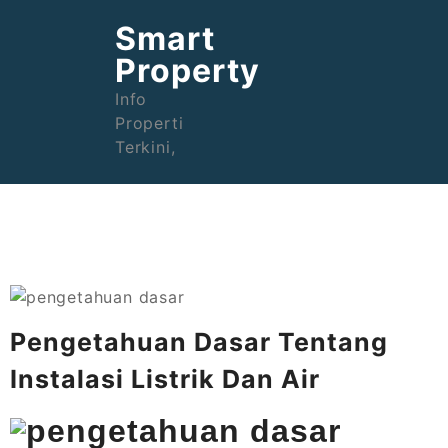
Skip
Smart
to
content
Property
Info
Properti
Terkini,
Pengetahuan Dasar Tentang
Instalasi Listrik Dan Air